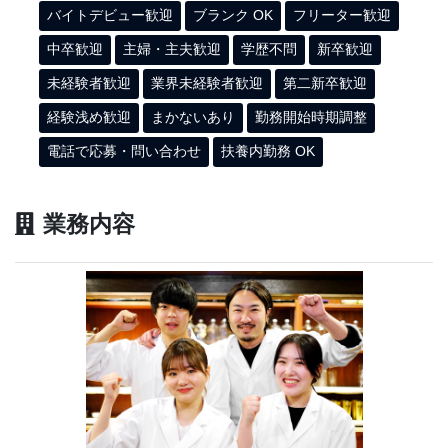
バイトデビュー歓迎
ブランク OK
フリーター歓迎
中卒歓迎
主婦・主夫歓迎
学歴不問
新卒歓迎
未経験者歓迎
業界未経験者歓迎
第二新卒歓迎
経験浅め歓迎
まかないあり
勤務開始時期調整
電話で応募・問い合わせ
扶養内勤務 OK
業務内容