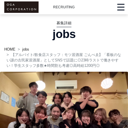
RECRUITING
募集詳細
jobs
HOME
jobs
【アルバイト/飲食店スタッフ：モツ居酒屋 ごんべゑ】「看板のな
い謎の古民家居酒屋」としてSNSで話題に◎23時ラストで働きやす
い！学生スタッフ多数
★
時間割も考慮◎高時給1200円◎