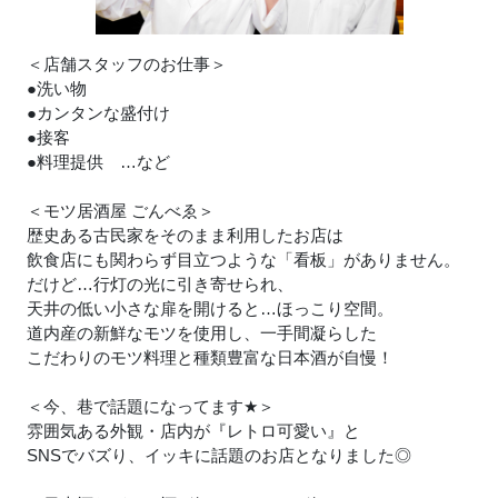
＜店舗スタッフのお仕事＞
●洗い物
●カンタンな盛付け
●接客
●料理提供 …など
＜モツ居酒屋 ごんべゑ＞
歴史ある古民家をそのまま利用したお店は
飲食店にも関わらず目立つような「看板」がありません。
だけど…行灯の光に引き寄せられ、
天井の低い小さな扉を開けると…ほっこり空間。
道内産の新鮮なモツを使用し、一手間凝らした
こだわりのモツ料理と種類豊富な日本酒が自慢！
＜今、巷で話題になってます
★
＞
雰囲気ある外観・店内が『レトロ可愛い』と
SNSでバズり、イッキに話題のお店となりました◎