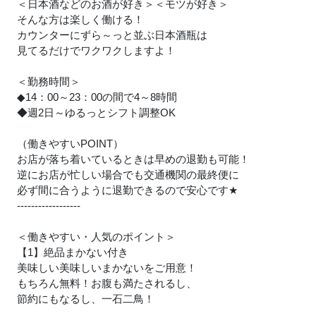
＜日本酒などのお酒が好き＞＜モツが好き＞
そんな方は楽しく働ける！
カウンターにずら～っと並ぶ日本酒瓶は
見てるだけでワクワクしますよ！
＜勤務時間＞
◆14：00～23：00の間で4～8時間
◆週2日～ゆるっとシフト調整OK
（働きやすいPOINT）
お店が落ち着いているときは早めの退勤も可能！
逆にお店が忙しい場合でも交通機関の最終便に
必ず間に合うように退勤できるので安心です
★
------------------
＜働きやすい・人気のポイント＞
【1】絶品まかない付き
美味しい美味しいまかないをご用意！
もちろん無料！お腹も満たされるし、
節約にもなるし、一石二鳥！